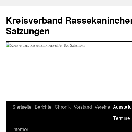
Zum
Inhalt
Kreisverband Rassekaninche
springen
Salzungen
Startseite
Berichte
Chronik
Vorstand
Vereine
Ausstell
Termine
Interner